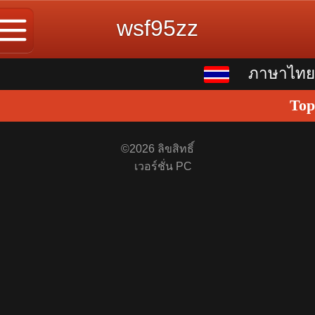
wsf95zz
ภาษาไทย
ภาษาไทย
Top
中文
English
©
2026 ลิขสิทธิ์
เวอร์ชั่น PC
繁体
日本語
한국어
ພາສາລາວ