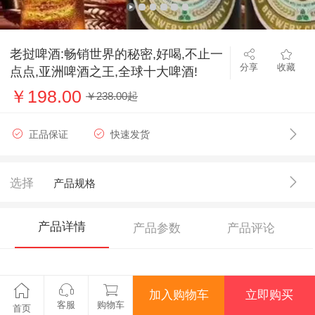
老挝啤酒:畅销世界的秘密,好喝,不止一
分享
收藏
点点,亚洲啤酒之王,全球十大啤酒!
￥198.00
￥238.00起
正品保证
快速发货
选择
产品规格
产品详情
产品参数
产品评论
老挝啤酒精选徳国进口啤酒花，使用欧洲最
加入购物车
立即购买
客服
购物车
传统的配方和工艺，美国时代杂志评为亚洲
首页