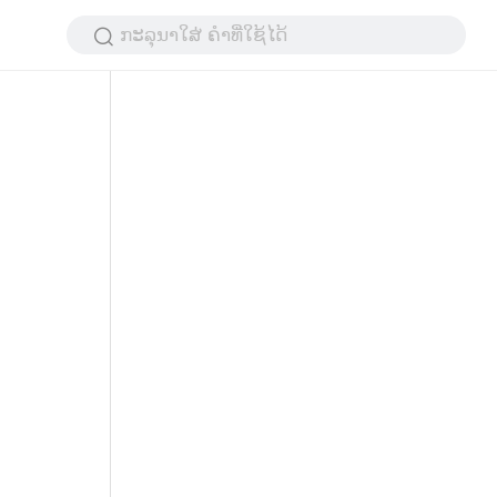
ກະລຸນາໃສ່ ຄໍາທີ່ໃຊ້ໄດ້