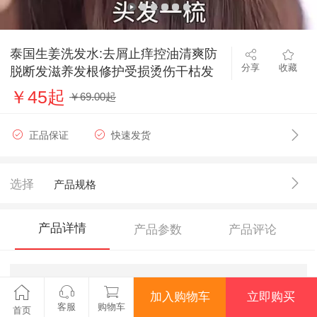
泰国生姜洗发水:去屑止痒控油清爽防
分享
收藏
脱断发滋养发根修护受损烫伤干枯发
质!
￥45起
￥69.00起
正品保证
快速发货
选择
产品规格
产品详情
产品参数
产品评论
加入购物车
立即购买
客服
购物车
首页