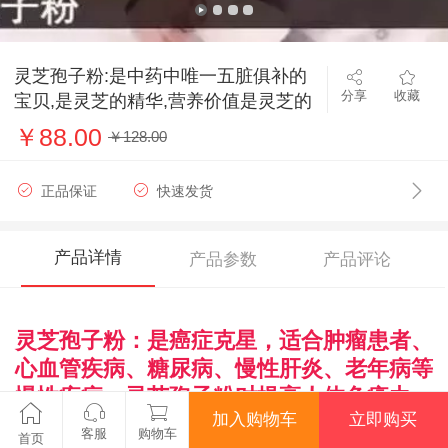
灵芝孢子粉:是中药中唯一五脏俱补的
分享
收藏
宝贝,是灵芝的精华,营养价值是灵芝的
75倍!
￥88.00
￥128.00
正品保证
快速发货
产品详情
产品参数
产品评论
灵芝孢子粉：是癌症克星，适合肿瘤患者、
心血管疾病、糖尿病、慢性肝炎、老年病等
慢性疾病；灵芝孢子粉对提高人体免疫力、
加入购物车
立即购买
美容养颜、延缓衰老、增强体质、睡眠不
客服
购物车
首页